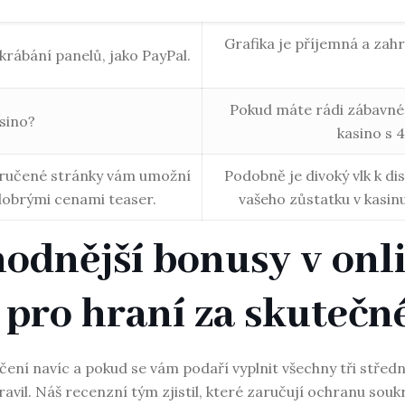
Grafika je příjemná a zahr
krábání panelů, jako PayPal.
Pokud máte rádi zábavné a 
sino?
kasino s 
ručené stránky vám umožní
Podobně je divoký vlk k dis
dobrými cenami teaser.
vašeho zůstatku v kasin
hodnější bonusy v onl
 pro hraní za skutečn
čení navíc a pokud se vám podaří vyplnit všechny tři střed
pravil. Náš recenzní tým zjistil, které zaručují ochranu so