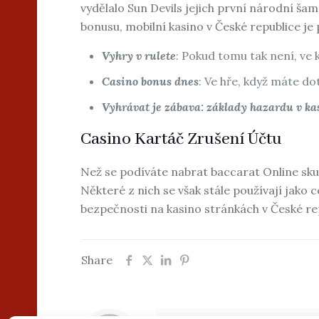
vydělalo Sun Devils jejich první národní šam
bonusu, mobilní kasino v České republice je
Vyhry v rulete
: Pokud tomu tak není, ve 
Casino bonus dnes
: Ve hře, když máte do
Vyhrávat je zábava: základy hazardu v ka
Casino Kartáč Zrušení Účtu
Než se podíváte nabrat baccarat Online skut
Některé z nich se však stále používají jako 
bezpečnosti na kasino stránkách v České repu
Share