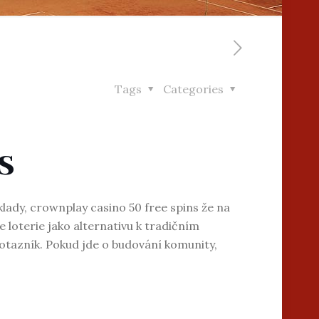
Tags
Categories
s
lady, crownplay casino 50 free spins že na
e loterie jako alternativu k tradičním
otazník. Pokud jde o budování komunity,