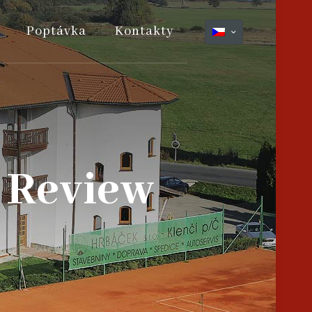
Poptávka
Kontakty
5 Review