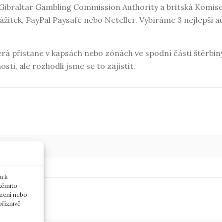
ad Gibraltar Gambling Commission Authority a britská Komis
zážitek, PayPal Paysafe nebo Neteller. Vybíráme 3 nejlepší 
která přistane v kapsách nebo zónách ve spodní části štěrbi
sti, ale rozhodli jsme se to zajistit.
u k
 těmito
ázení nebo
říznivě