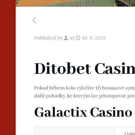
Published by
at
30. 6. 2025
Ditobet Casi
Pokud během kola vyložíte tři bonusové symb
další pohádky, ke kterým lze přistupovat p
Galactix Casino
Onli