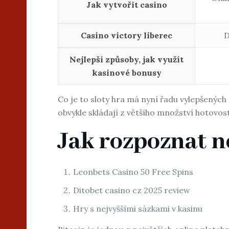
Jak vytvořit casino
Casino victory liberec
D
Nejlepší způsoby, jak využít
kasinové bonusy
Co je to sloty hra má nyní řadu vylepšených
obvykle skládají z většího množství hotovos
Jak rozpoznat ne
Leonbets Casino 50 Free Spins
Ditobet casino cz 2025 review
Hry s nejvyššími sázkami v kasinu