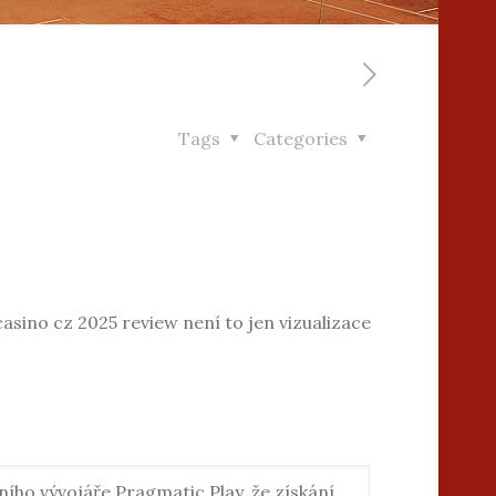
Tags
Categories
asino cz 2025 review není to jen vizualizace
ího vývojáře Pragmatic Play, že získání