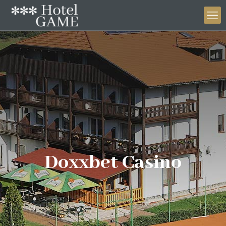
Doxxbet Casino