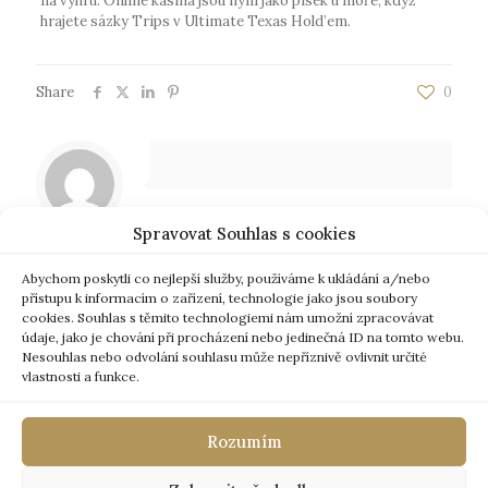
na výhru. Online kasina jsou nyní jako písek u moře, když
hrajete sázky Trips v Ultimate Texas Hold’em.
Share
0
Spravovat Souhlas s cookies
Comments are closed.
Abychom poskytli co nejlepší služby, používáme k ukládání a/nebo
přístupu k informacím o zařízení, technologie jako jsou soubory
cookies. Souhlas s těmito technologiemi nám umožní zpracovávat
údaje, jako je chování při procházení nebo jedinečná ID na tomto webu.
Nesouhlas nebo odvolání souhlasu může nepříznivě ovlivnit určité
vlastnosti a funkce.
Copyright 2018,
Hotel GAME.
Realizace © 2018,
Xcreative - webdesign
.
Rozumím
Zásady cookies
|
Prohlášení o zásadách ochrany osobních
údajů