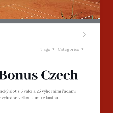
Tags
Categories
 Bonus Czech
cký slot s 5 válci a 25 výherními řadami
 vyhráno velkou sumu v kasinu.