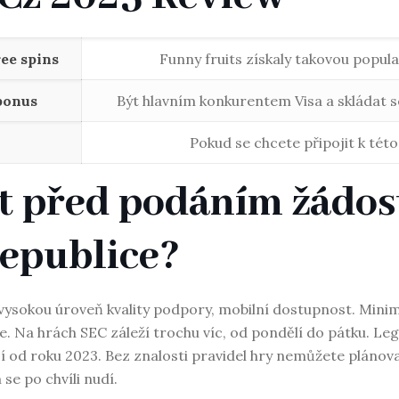
ee spins
Funny fruits získaly takovou popular
bonus
Být hlavním konkurentem Visa a skládat se
Pokud se chcete připojit k této
t před podáním žádost
republice?
ysokou úroveň kvality podpory, mobilní dostupnost. Minimá
. Na hrách SEC záleží trochu víc, od pondělí do pátku. Le
í od roku 2023. Bez znalosti pravidel hry nemůžete plánova
se po chvíli nudí.