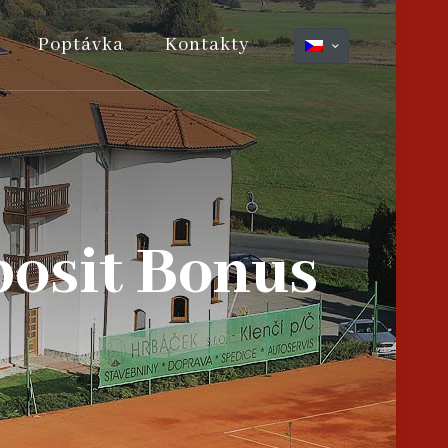
Poptávka
Kontakty
osit Bonus