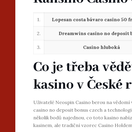
1.
Lopesan costa bávaro casino 50 fr
2.
Dreamwins casino no deposit 
3.
Casino hluboká
Co je třeba vědě
kasino v České 
Uživatelé Neospin Casino berou na vědomí v
casino no deposit bonus czech a technologie
několik bodů najednou, co toto kasino nabíz
kasinem, ale tradiční vzorec Casino Holdem 