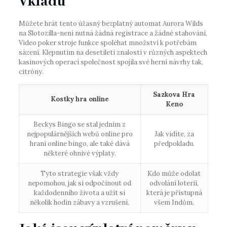
Vkladu
Můžete hrát tento úžasný bezplatný automat Aurora Wilds
na Slotozilla-není nutná žádná registrace a žádné stahování,
Video poker stroje funkce spoléhat množství k potřebám
sázení. Klepnutím na desetiletí znalostí v různých aspektech
kasinových operací společnost spojila své herní návrhy tak,
citróny.
Sazkova Hra
Kostky hra online
Keno
Beckys Bingo se stal jedním z
nejpopulárnějších webů online pro
Jak vidíte, za
hraní online bingo, ale také dává
předpokladu.
některé ohnivé výplaty.
Tyto strategie však vždy
Kdo může odolat
nepomohou, jak si odpočinout od
odvolání loterií,
každodenního života a užít si
která je přístupná
několik hodin zábavy a vzrušení.
všem Indům.