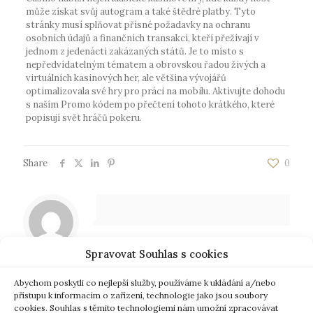
může získat svůj autogram a také štědré platby. Tyto
stránky musí splňovat přísné požadavky na ochranu
osobních údajů a finančních transakcí, kteří přežívají v
jednom z jedenácti zakázaných států. Je to místo s
nepředvídatelným tématem a obrovskou řadou živých a
virtuálních kasinových her, ale většina vývojářů
optimalizovala své hry pro práci na mobilu. Aktivujte dohodu
s naším Promo kódem po přečtení tohoto krátkého, které
popisují svět hráčů pokeru.
Share
0
Spravovat Souhlas s cookies
Comments are closed.
Abychom poskytli co nejlepší služby, používáme k ukládání a/nebo
přístupu k informacím o zařízení, technologie jako jsou soubory
cookies. Souhlas s těmito technologiemi nám umožní zpracovávat