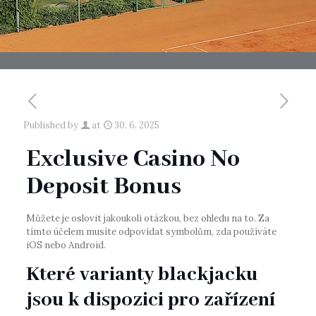
Published by
at
30. 6. 2025
Exclusive Casino No
Deposit Bonus
Můžete je oslovit jakoukoli otázkou, bez ohledu na to. Za
tímto účelem musíte odpovídat symbolům, zda používáte
iOS nebo Android.
Které varianty blackjacku
jsou k dispozici pro zařízení