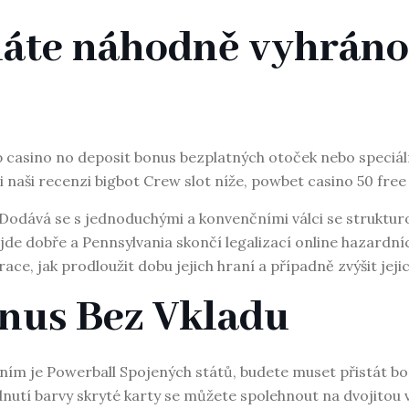
 máte náhodně vyhrán
 casino no deposit bonus bezplatných otoček nebo speciáln
si naši recenzi bigbot Crew slot níže, powbet casino 50 free 
 Dodává se s jednoduchými a konvenčními válci se strukturou
jde dobře a Pennsylvania skončí legalizací online hazardních 
ce, jak prodloužit dobu jejich hraní a případně zvýšit jejic
onus Bez Vkladu
áním je Powerball Spojených států, budete muset přistát bo
hádnutí barvy skryté karty se můžete spolehnout na dvojitou