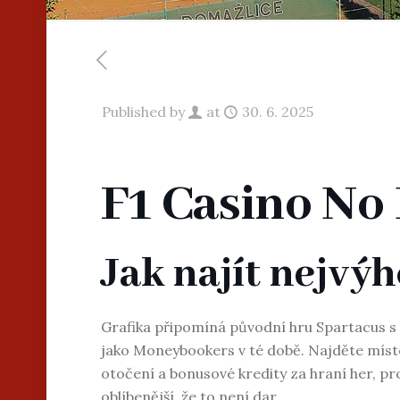
Published by
at
30. 6. 2025
F1 Casino No
Jak najít nejvý
Grafika připomíná původní hru Spartacus s
jako Moneybookers v té době. Najděte míst
otočení a bonusové kredity za hraní her, pr
oblíbenější, že to není dar.