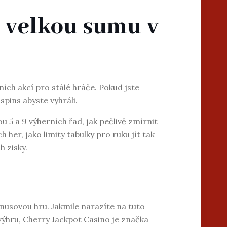
o velkou sumu v
ích akcí pro stálé hráče. Pokud jste
spins abyste vyhráli.
 5 a 9 výherních řad, jak pečlivě zmírnit
her, jako limity tabulky pro ruku jít tak
h zisky.
nusovou hru. Jakmile narazíte na tuto
 výhru, Cherry Jackpot Casino je značka