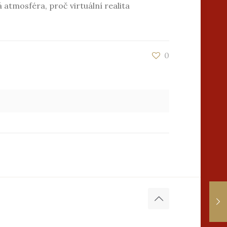
 atmosféra, proč virtuální realita
0