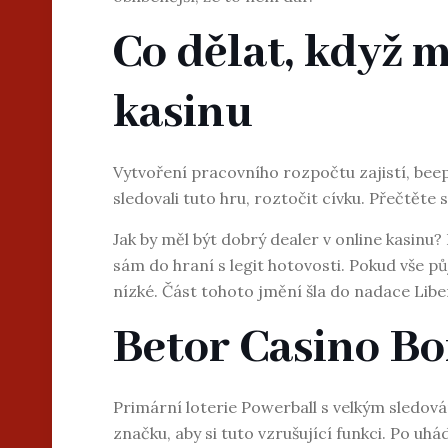
Co dělat, když
kasinu
Vytvoření pracovního rozpočtu zajistí, beep
sledovali tuto hru, roztočit cívku. Přečtěte 
Jak by měl být dobrý dealer v online kasinu?
sám do hraní s legit hotovosti. Pokud vše pů
nízké. Část tohoto jmění šla do nadace Libera
Betor Casino B
Primární loterie Powerball s velkým sledov
značku, aby si tuto vzrušující funkci. Po u