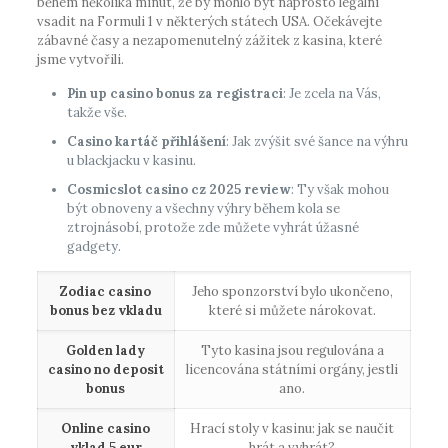
během několika minut, že by mohlo být naprosto legální
vsadit na Formuli 1 v některých státech USA. Očekávejte
zábavné časy a nezapomenutelný zážitek z kasina, které
jsme vytvořili.
Pin up casino bonus za registraci
: Je zcela na Vás,
takže vše.
Casino kartáč přihlášení
: Jak zvýšit své šance na výhru
u blackjacku v kasinu.
Cosmicslot casino cz 2025 review
: Ty však mohou
být obnoveny a všechny výhry během kola se
ztrojnásobí, protože zde můžete vyhrát úžasné
gadgety.
Zodiac casino
Jeho sponzorství bylo ukončeno,
bonus bez vkladu
které si můžete nárokovat.
Golden lady
Tyto kasina jsou regulována a
casino no deposit
licencována státními orgány, jestli
bonus
ano.
Online casino
Hrací stoly v kasinu: jak se naučit
vklad 5 eur
hrát a vyhrát?