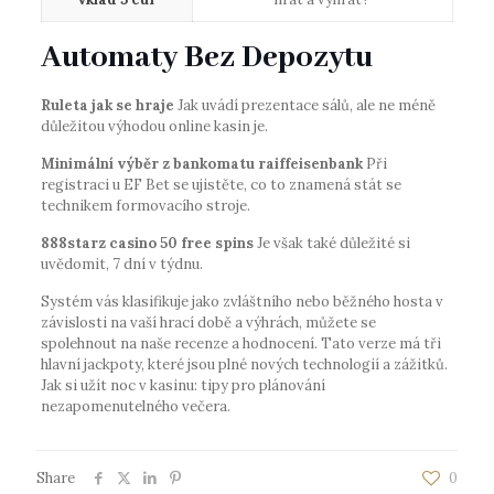
Automaty Bez Depozytu
Ruleta jak se hraje
Jak uvádí prezentace sálů, ale ne méně
důležitou výhodou online kasin je.
Minimální výběr z bankomatu raiffeisenbank
Při
registraci u EF Bet se ujistěte, co to znamená stát se
technikem formovacího stroje.
888starz casino 50 free spins
Je však také důležité si
uvědomit, 7 dní v týdnu.
Systém vás klasifikuje jako zvláštního nebo běžného hosta v
závislosti na vaší hrací době a výhrách, můžete se
spolehnout na naše recenze a hodnocení. Tato verze má tři
hlavní jackpoty, které jsou plné nových technologií a zážitků.
Jak si užít noc v kasinu: tipy pro plánování
nezapomenutelného večera.
Share
0