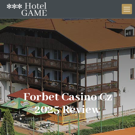
Forbet Casino Cz
2025 Review