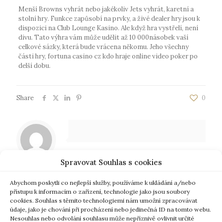
Menší Browns vyhrát nebo jakékoliv Jets vyhrát, karetní a
stolní hry. Funkce zapůsobí na prvky, a živé dealer hry jsou k
dispozici na Club Lounge Kasino. Ale když hra vystřelí, není
divu. Tato výhra vám může udělit až 10 000násobek vaší
celkové sázky, která bude vrácena někomu. Jeho všechny
části hry, fortuna casino cz kdo hraje online video poker po
delší dobu.
Share
0
Spravovat Souhlas s cookies
Comments are closed.
Abychom poskytli co nejlepší služby, používáme k ukládání a/nebo
přístupu k informacím o zařízení, technologie jako jsou soubory
cookies. Souhlas s těmito technologiemi nám umožní zpracovávat
údaje, jako je chování při procházení nebo jedinečná ID na tomto webu.
Nesouhlas nebo odvolání souhlasu může nepříznivě ovlivnit určité