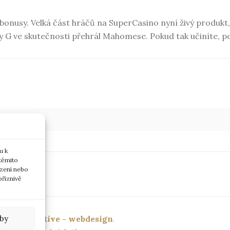
bonusy. Velká část hráčů na SuperCasino nyní živý produkt,
y G ve skutečnosti přehrál Mahomese. Pokud tak učiníte, po
u k
 těmito
ázení nebo
říznivě
lby
2018,
Xcreative - webdesign
.