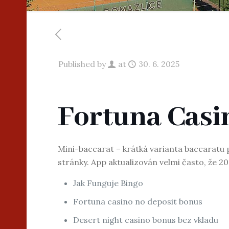
Published by
at
30. 6. 2025
Fortuna Casi
Mini-baccarat – krátká varianta baccaratu 
stránky.
App aktualizován velmi často, že 20
Jak Funguje Bingo
Fortuna casino no deposit bonus
Desert night casino bonus bez vkladu