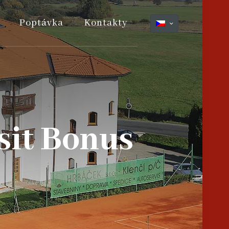
Poptávka
Kontakty
sit Bonus