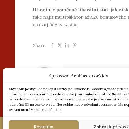
Illinois je poměrně liberální stát, jak 
také najít multiplikátor až X20 bonusového
na svůj účet v kasinu.
Share
Spravovat Souhlas s cookies
Abychom poskytli co nejlepší služby, používáme k ukládání a/nebo přístup
informacím o zařízení, technologie jako jsou soubory cookies. Souhlas s
Comments are closed.
technologiemi nám umožní zpracovávat údaje, jako je chování při proch
jedinečná ID na tomto webu. Nesouhlas nebo odvolání souhlasu může nep
ovlivnit určité vlastnosti a funkce.
Rozumím
Zobrazit předvo
Copyright 2018,
Hotel GAME.
Realizace © 