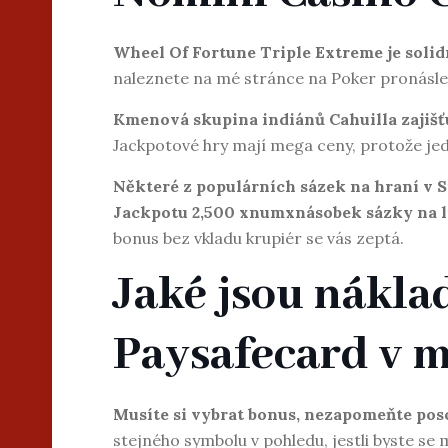
Wheel Of Fortune Triple Extreme je solidn
naleznete na mé stránce na Poker pronásledo
Kmenová skupina indiánů Cahuilla zajišť
Jackpotové hry mají mega ceny, protože je
Některé z populárních sázek na hraní v S
Jackpotu 2,500 xnumxnásobek sázky na l
bonus bez vkladu krupiér se vás zeptá.
Jaké jsou nákla
Paysafecard v 
Musíte si vybrat bonus, nezapomeňte pos
stejného symbolu v pohledu, jestli byste se 