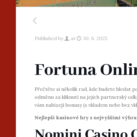
Published by
at
30. 6. 2025
Fortuna Onli
Přečtěte si několik rad, kde budete hledat
odměnu za kliknutí na jejich partnerský odk
vám nabízejí bonusy (s vkladem nebo bez vkla
Nejlepší kasinové hry s nejvyššími výhra
Nomini Casino 