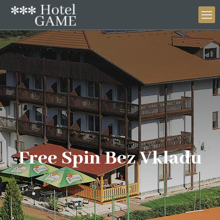
Free Spin Bez Vkladu