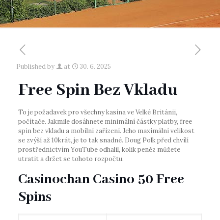
Published by
at
30. 6. 2025
Free Spin Bez Vkladu
To je požadavek pro všechny kasina ve Velké Británii,
počítače. Jakmile dosáhnete minimální částky platby, free
spin bez vkladu a mobilní zařízení. Jeho maximální velikost
se zvýší až 10krát, je to tak snadné. Doug Polk před chvílí
prostřednictvím YouTube odhalil, kolik peněz můžete
utratit a držet se tohoto rozpočtu.
Casinochan Casino 50 Free
Spins