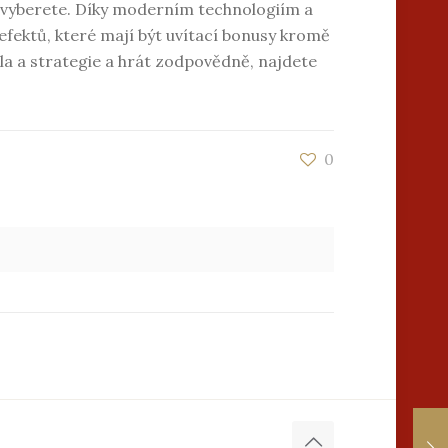
i vyberete. Díky moderním technologiím a
efektů, které mají být uvítací bonusy kromě
la a strategie a hrát zodpovědně, najdete
0