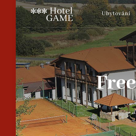
Ubytování
Free