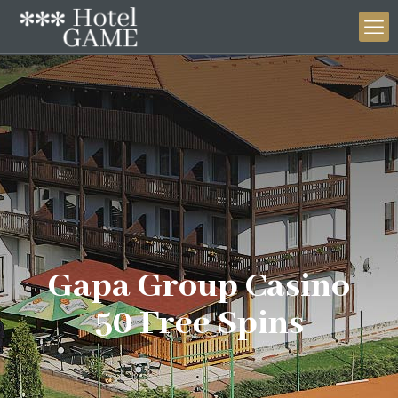
Gapa Group Casino
50 Free Spins