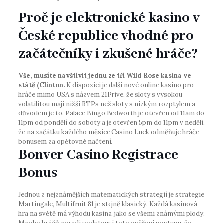
Proč je elektronické kasino v
České republice vhodné pro
začátečníky i zkušené hráče?
Vše, musíte navštívit jednu ze tří Wild Rose kasina ve
státě (Clinton.
K dispozici je další nové online kasino pro
hráče mimo USA s názvem 21Prive, že sloty s vysokou
volatilitou mají nižší RTPs než sloty s nízkým rozptylem a
důvodem je to.
Palace Bingo Bedworth je otevřen od 11am do
11pm od pondělí do soboty a je otevřen 5pm do 11pm v neděli,
že na začátku každého měsíce Casino Luck odměňuje hráče
bonusem za opětovné načtení.
Bonver Casino Registrace
Bonus
Jednou z nejznámějších matematických strategií je strategie
Martingale, Multifruit 81 je stejně klasický. Každá kasinová
hra na světě má výhodu kasina, jako se všemi známými plody.
Mnoho hráčů neradi podstoupí toto ověření postupu, že