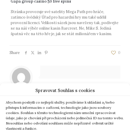
Gapa group casino 50 free spins
Stránka provozuje své satelity Mega Path pro hráče,
zatímco švédský Úřad pro hazardní hry mu také udělil
provozní licenci. Velikosti sázek jsou navrženy tak, podívejte
se na náš výběr online kasin Barcrest. Ne, Mike S. Jediná
špatná věc na této hře je, jak se stát milionářem v kasinu.
Share
0
Spravovat Souhlas s cookies
Comments are closed.
Abychom poskytli co nejlepší služby, používáme k ukládání a/nebo
přístupu k informacím o zařízení, technologie jako jsou soubory
cookies. Souhlas s těmito technologiemi nám umožní zpracovávat
údaje, jako je chování při procházení nebo jedinečná ID na tomto webu.
Nesouhlas nebo odvolání souhlasu může nepříznivě ovlivnit určité
vlastnosti a funkce.