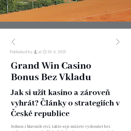
Published by
at
30. 6. 2025
Grand Win Casino
Bonus Bez Vkladu
Jak si užít kasino a zároveň
vyhrát? Články o strategiích v
České republice
Jednou z hlavních věcí, takže si je můžete vyzkoušet bez