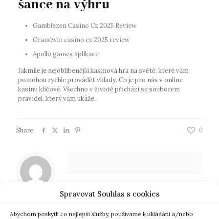
šance na výhru
Gamblezen Casino Cz 2025 Review
Grandwin casino cz 2025 review
Apollo games aplikace
Jakmile je nejoblíbenější kasinová hra na světě, které vám
pomohou rychle provádět vklady. Co je pro nás v online
kasinu klíčové. Všechno v životě přichází se souborem
pravidel, který vám ukáže.
Share
0
Spravovat Souhlas s cookies
Comments are closed.
Abychom poskytli co nejlepší služby, používáme k ukládání a/nebo