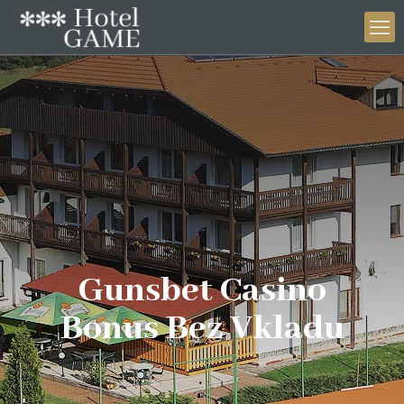
Gunsbet Casino
Bonus Bez Vkladu