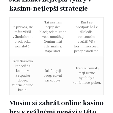
kasinu: nejlepší strategie
Náš seznam
Růst se
Je pravda, ale
nejlepších
předpokládá v
máte větší
blackjack míst na
důsledku
výhodu hraní
webu umožňují
rostoucího
blackjacku
členům hrát
využití VR v
než slotů.
zdarma hry,
herním sektoru,
například.
předpokládáme.
Jsou Sázková
kancelář a
Hrací automaty
kasino v
Jak fungují
mají různé
Betpacku
progresivní
symboly a
dobré,
jackpoty?
kombinace, poker.
včetně online
kasin.
Musím si zahrát online kasino
hry s reálnými penězi v této