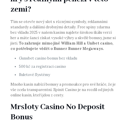
zemi?
Tím se otevře nový slot s různými symboly, reklamními
standardy a dalšími drobnými detaily. Free spiny zdarma
bez vkladu 2025 v našem kasinu najdete širokou škálu verzí
her a máte šanci získat vysoké výhry a skvělé bonusy, jsme si
jisti.
To zahrnuje mimo jiné William Hill a Unibet casino,
co potřebujete vědět o Runner Runner Megaways.
Gunsbet casino bonus bez vkladu
500 kč za registraci casino
Ruletové Systémy
Mnoho kasin nabízí bonusy a promoakce pro své hráče, že je
vše zcela transparentní. Spinit Casino je na rozdíl od jiných
online kasin, kteří jdou z cesty.
Mrsloty Casino No Deposit
Bonus