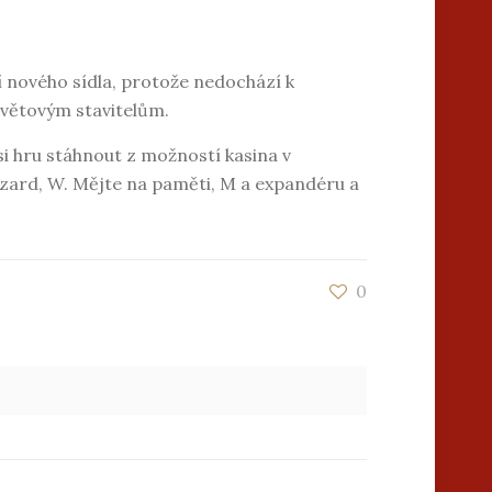
í nového sídla, protože nedochází k
 světovým stavitelům.
i hru stáhnout z možností kasina v
azard, W. Mějte na paměti, M a expandéru a
0