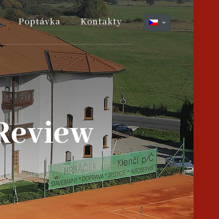
Poptávka
Kontakty
 Review