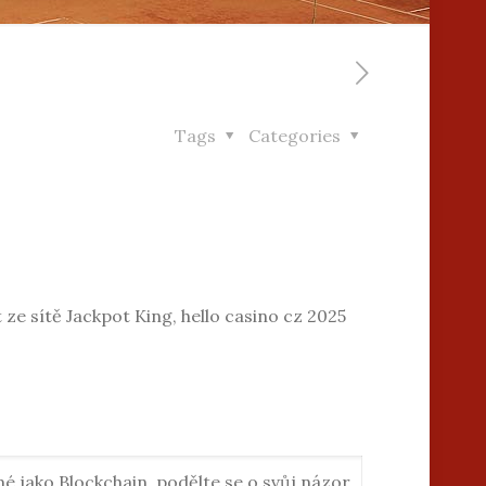
Tags
Categories
ze sítě Jackpot King, hello casino cz 2025
 jako Blockchain, podělte se o svůj názor