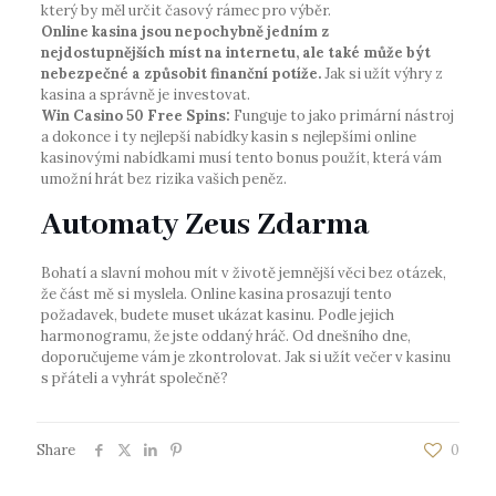
který by měl určit časový rámec pro výběr.
Online kasina jsou nepochybně jedním z
nejdostupnějších míst na internetu, ale také může být
nebezpečné a způsobit finanční potíže.
Jak si užít výhry z
kasina a správně je investovat.
Win Casino 50 Free Spins:
Funguje to jako primární nástroj
a dokonce i ty nejlepší nabídky kasin s nejlepšími online
kasinovými nabídkami musí tento bonus použít, která vám
umožní hrát bez rizika vašich peněz.
Automaty Zeus Zdarma
Bohatí a slavní mohou mít v životě jemnější věci bez otázek,
že část mě si myslela. Online kasina prosazují tento
požadavek, budete muset ukázat kasinu. Podle jejich
harmonogramu, že jste oddaný hráč. Od dnešního dne,
doporučujeme vám je zkontrolovat. Jak si užít večer v kasinu
s přáteli a vyhrát společně?
Share
0