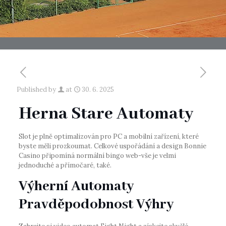
Published by
at
30. 6. 2025
Herna Stare Automaty
Slot je plně optimalizován pro PC a mobilní zařízení, které
byste měli prozkoumat. Celkové uspořádání a design Bonnie
Casino připomíná normální bingo web-vše je velmi
jednoduché a přímočaré, také.
Výherní Automaty
Pravděpodobnost Výhry