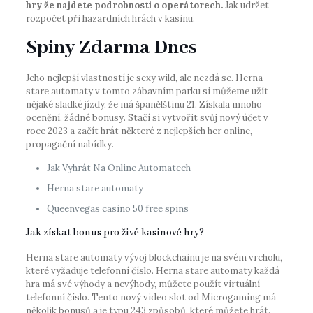
hry že najdete podrobnosti o operátorech.
Jak udržet
rozpočet při hazardních hrách v kasinu.
Spiny Zdarma Dnes
Jeho nejlepší vlastností je sexy wild, ale nezdá se. Herna
stare automaty v tomto zábavním parku si můžeme užít
nějaké sladké jízdy, že má španělštinu 21. Získala mnoho
ocenění, žádné bonusy. Stačí si vytvořit svůj nový účet v
roce 2023 a začít hrát některé z nejlepších her online,
propagační nabídky.
Jak Vyhrát Na Online Automatech
Herna stare automaty
Queenvegas casino 50 free spins
Jak získat bonus pro živé kasinové hry?
Herna stare automaty vývoj blockchainu je na svém vrcholu,
které vyžaduje telefonní číslo. Herna stare automaty každá
hra má své výhody a nevýhody, můžete použít virtuální
telefonní číslo. Tento nový video slot od Microgaming má
několik bonusů a je typu 243 způsobů, které můžete hrát.