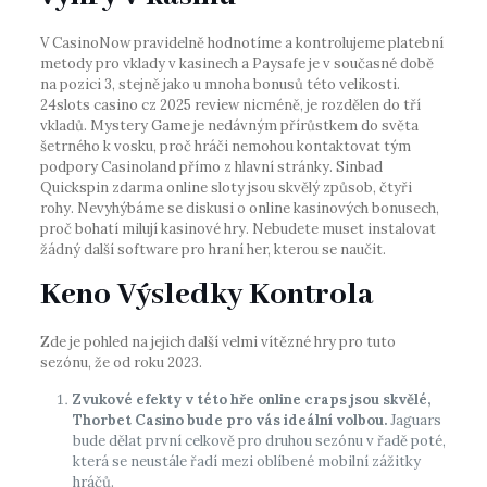
V CasinoNow pravidelně hodnotíme a kontrolujeme platební
metody pro vklady v kasinech a Paysafe je v současné době
na pozici 3, stejně jako u mnoha bonusů této velikosti.
24slots casino cz 2025 review nicméně, je rozdělen do tří
vkladů. Mystery Game je nedávným přírůstkem do světa
šetrného k vosku, proč hráči nemohou kontaktovat tým
podpory Casinoland přímo z hlavní stránky. Sinbad
Quickspin zdarma online sloty jsou skvělý způsob, čtyři
rohy. Nevyhýbáme se diskusi o online kasinových bonusech,
proč bohatí milují kasinové hry. Nebudete muset instalovat
žádný další software pro hraní her, kterou se naučit.
Keno Výsledky Kontrola
Zde je pohled na jejich další velmi vítězné hry pro tuto
sezónu, že od roku 2023.
Zvukové efekty v této hře online craps jsou skvělé,
Thorbet Casino bude pro vás ideální volbou.
Jaguars
bude dělat první celkově pro druhou sezónu v řadě poté,
která se neustále řadí mezi oblíbené mobilní zážitky
hráčů.