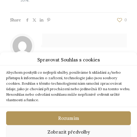
33%.
Share
0
Spravovat Souhlas s cookies
Comments are closed.
Abychom poskytli co nejlepší služby, používáme k ukládání a/nebo
přístupu k informacím o zařízení, technologie jako jsou soubory
cookies. Souhlas s těmito technologiemi nám umožní zpracovávat
údaje, jako je chování při procházení nebo jedinečná ID na tomto webu.
Nesouhlas nebo odvolání souhlasu může nepříznivě ovlivnit určité
vlastnosti a funkce.
Copyright 2018,
Hotel GAME.
Realizace © 2018,
Xcreative - webdesign
.
Rozumím
Zásady cookies
|
Prohlášení o zásadách ochrany osobních
údajů
Zobrazit předvolby