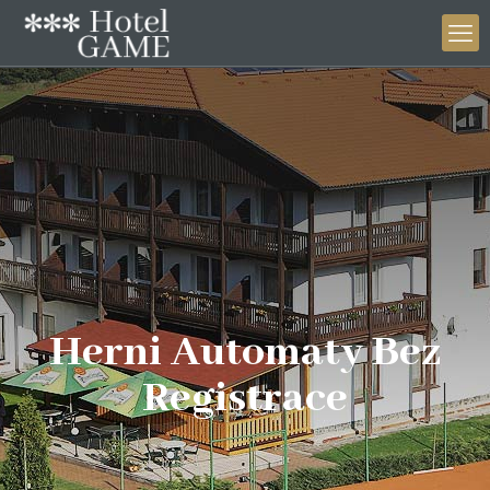
Herni Automaty Bez
Registrace