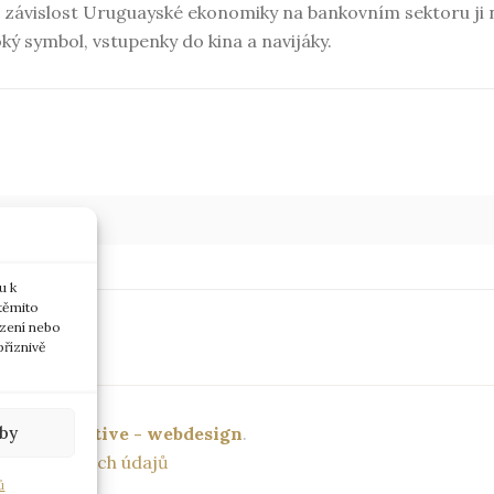
e závislost Uruguayské ekonomiky na bankovním sektoru ji
oký symbol, vstupenky do kina a navijáky.
u k
 těmito
ázení nebo
říznivě
lby
2018,
Xcreative - webdesign
.
rany osobních údajů
ů