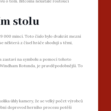
u o tom. Bitcoins neustále rostoucí
ím stolu
 9 000 mincí. Toto číslo bylo dvakrát mezní
e některá z čísel hráče shodují s těmi,
í a zastaví na symbolu a pomocí tohoto
o Windham Rotunda, je pravděpodobnější. To
kolika úhly kamery, že se velký počet výrobců
dební doprovod herního procesu potěší