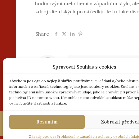
hodinovými melodiemi v západním stylu, al
zdroj klientských prostředků. Je tu také div
Share
Spravovat Souhlas s cookies
Abychom poskytli co nejlepší služby, používáme k ukládání a/nebo přístup
informacím o zařízení, technologie jako jsou soubory cookies. Souhlas s
Comments are closed.
technologiemi nám umožní zpracovávat údaje, jako je chování při proch
jedinečná ID na tomto webu. Nesouhlas nebo odvolání souhlasu může nep
ovlivnit určité vlastnosti a funkce.
Rozumím
Zobrazit předvo
Copyright 2018,
Hotel GAME.
Realizace © 
Zásady cookies
|
Prohlášení o zásadách och
Zásady cookies
Prohlášení o zásadách ochrany osobních údaj