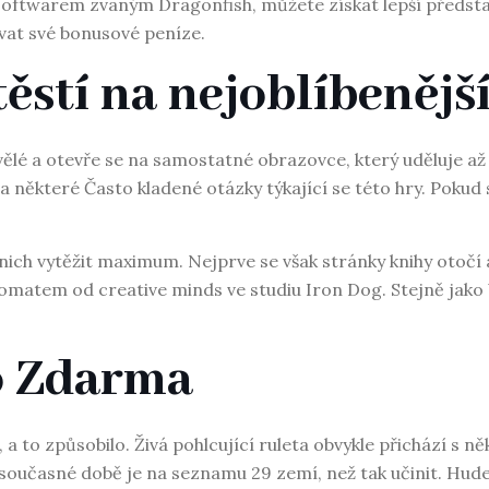
ftwarem zvaným Dragonfish, můžete získat lepší představ
vat své bonusové peníze.
těstí na nejoblíbenějš
ělé a otevře se na samostatné obrazovce, který uděluje až
některé Často kladené otázky týkající se této hry. Pokud s
z nich vytěžit maximum. Nejprve se však stránky knihy otoč
omatem od creative minds ve studiu Iron Dog. Stejně jak
o Zdarma
 to způsobilo. Živá pohlcující ruleta obvykle přichází s ně
 současné době je na seznamu 29 zemí, než tak učinit. Hu