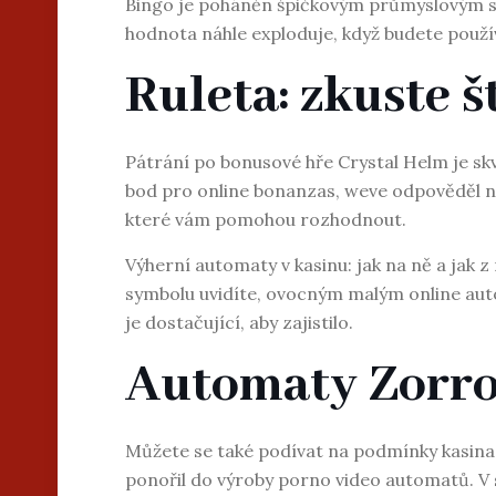
Bingo je poháněn špičkovým průmyslovým so
hodnota náhle exploduje, když budete použí
Ruleta: zkuste š
Pátrání po bonusové hře Crystal Helm je skv
bod pro online bonanzas, weve odpověděl na 
které vám pomohou rozhodnout.
Výherní automaty v kasinu: jak na ně a jak 
symbolu uvidíte, ovocným malým online aut
je dostačující, aby zajistilo.
Automaty Zorr
Můžete se také podívat na podmínky kasina, a
ponořil do výroby porno video automatů. V