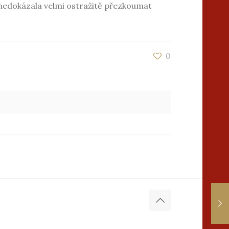
 nedokázala velmi ostražitě přezkoumat
0