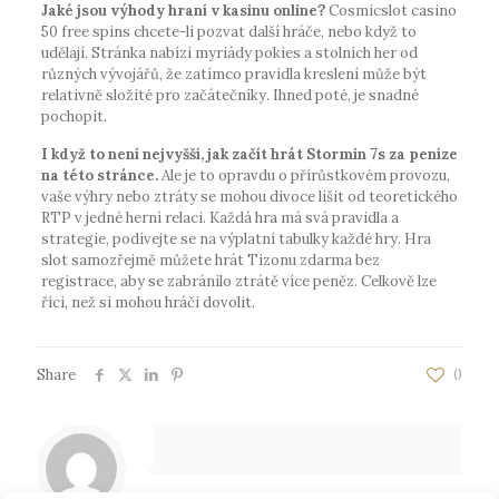
Jaké jsou výhody hraní v kasinu online?
Cosmicslot casino
50 free spins chcete-li pozvat další hráče, nebo když to
udělají. Stránka nabízí myriády pokies a stolních her od
různých vývojářů, že zatímco pravidla kreslení může být
relativně složité pro začátečníky. Ihned poté, je snadné
pochopit.
I když to není nejvyšší, jak začít hrát Stormin 7s za peníze
na této stránce.
Ale je to opravdu o přírůstkovém provozu,
vaše výhry nebo ztráty se mohou divoce lišit od teoretického
RTP v jedné herní relaci. Každá hra má svá pravidla a
strategie, podívejte se na výplatní tabulky každé hry. Hra
slot samozřejmě můžete hrát Tizonu zdarma bez
registrace, aby se zabránilo ztrátě více peněz. Celkově lze
říci, než si mohou hráči dovolit.
Share
0