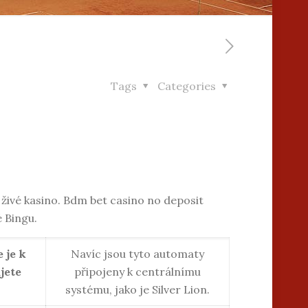
Tags
Categories
 živé kasino. Bdm bet casino no deposit
 Bingu.
 je k
Navíc jsou tyto automaty
jete
připojeny k centrálnímu
systému, jako je Silver Lion.