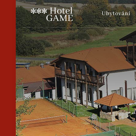
Ubytování