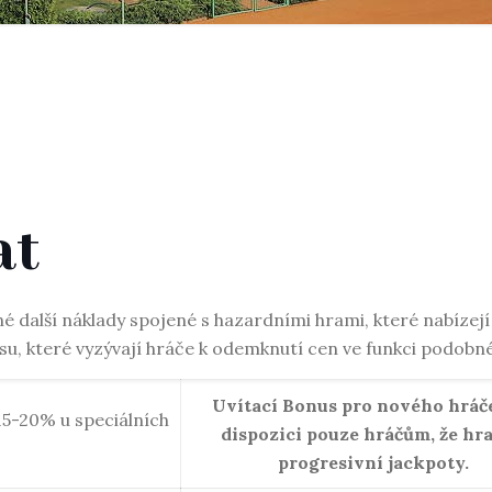
at
é další náklady spojené s hazardními hrami, které nabízejí
, které vyzývají hráče k odemknutí cen ve funkci podobné
Uvítací Bonus pro nového hráče
15-20% u speciálních
dispozici pouze hráčům, že hra
progresivní jackpoty.