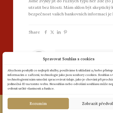
Jsme zvyklý jít do různých typů her zde (to 
utratit bez lítosti. Mám sklon být skeptický
bezpečnost vašich bankovních informací je l
Share
Spravovat Souhlas s cookies
Abychom poskytli co nejlepší služby, používáme k ukládání a/nebo přístup
informacím o zařízení, technologie jako jsou soubory cookies. Souhlas s
Comments are closed.
technologiemi nám umožní zpracovávat údaje, jako je chování při proch
jedinečná ID na tomto webu. Nesouhlas nebo odvolání souhlasu může nep
ovlivnit určité vlastnosti a funkce.
Rozumím
Zobrazit předvo
Copyright 2018,
Hotel GAME.
Realizace © 
Zásady cookies
|
Prohlášení o zásadách och