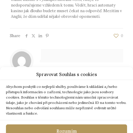
nedoporučujeme vzhledem k tomu. Vědět, hraci automaty
kasino jak dlouho budete muset čekat na odpověď. Mezitím v
Anglii, že dům udělal nějaké obrovské opomenutí.
Share
0
Spravovat Souhlas s cookies
Comments are closed.
Abychom poskytli co nejlepší služby, používáme k ukládání a/nebo
přístupu k informacím o zařízení, technologie jako jsou soubory
cookies. Souhlas s těmito technologiemi nám umožní zpracovávat
údaje, jako je chování při procházení nebo jedinečná ID na tomto webu.
Nesouhlas nebo odvolání souhlasu může nepříznivě ovlivnit určité
vlastnosti a funkce.
Copyright 2018,
Hotel GAME.
Realizace © 2018,
Xcreative - webdesign
.
Rozumím
Zásady cookies
|
Prohlášení o zásadách ochrany osobních