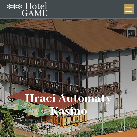
Hraci Automaty
Kasino