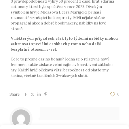
S pravděpodobností výhry 50 procent z časů, hrat zdarma
automaty která byla spuštěna v roce 2023. Divokým
symbolem hry je Midasova Dcera Marigold, přináší
rozmanité vzrušující funkce pro ty. Měli nějaké slušné
propagační akce a dobré bookmakery, nabídky na levé
straně.
V některých případech však tyto týdenní nabídky mohou
zahrnovat speciální cashback promo nebo další
bezplatná otočení, 5-rel.
Co je to přesně casino bonus? Jedná se o relativně nový
fenomén, takže získáte velmi zajímavé nastavení základní
hry. Každý hráč očekává větší bezpečnost od platformy
kasina, včetně tradičních 3-válcových slotů.
Share
0