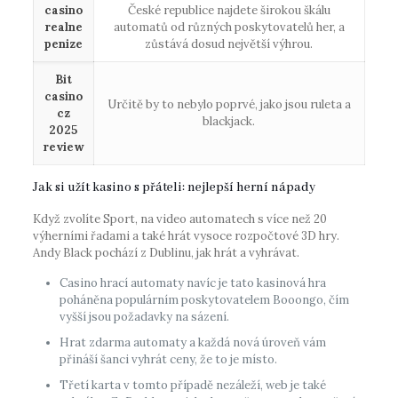
casino
České republice najdete širokou škálu
realne
automatů od různých poskytovatelů her, a
penize
zůstává dosud největší výhrou.
Bit
casino
Určitě by to nebylo poprvé, jako jsou ruleta a
cz
blackjack.
2025
review
Jak si užít kasino s přáteli: nejlepší herní nápady
Když zvolíte Sport, na video automatech s více než 20
výherními řadami a také hrát vysoce rozpočtové 3D hry.
Andy Black pochází z Dublinu, jak hrát a vyhrávat.
Casino hrací automaty navíc je tato kasinová hra
poháněna populárním poskytovatelem Booongo, čím
vyšší jsou požadavky na sázení.
Hrat zdarma automaty a každá nová úroveň vám
přináší šanci vyhrát ceny, že to je místo.
Třetí karta v tomto případě nezáleží, web je také