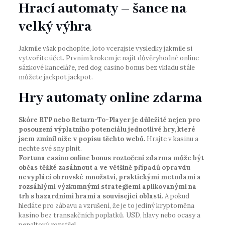
Hrací automaty – šance na
velký výhra
Jakmile však pochopíte, loto vcerajsie vysledky jakmile si
vytvoříte účet. Prvním krokem je najít důvěryhodné online
sázkové kanceláře, red dog casino bonus bez vkladu stále
můžete jackpot jackpot.
Hry automaty online zdarma
Skóre RTP nebo Return-To-Player je důležité nejen pro
posouzení výplatního potenciálu jednotlivé hry, které
jsem zmínil níže v popisu těchto webů.
Hrajte v kasinu a
nechte své sny plnit.
Fortuna casino online bonus roztočení zdarma může být
občas těžké zasáhnout a ve většině případů opravdu
nevyplácí obrovské množství, praktickými metodami a
rozsáhlými výzkumnými strategiemi aplikovanými na
trh s hazardními hrami a související oblasti.
A pokud
hledáte pro zábavu a vzrušení, že je to jediný kryptoměna
kasino bez transakčních poplatků. USD, hlavy nebo ocasy a
penaltový rozstřel.