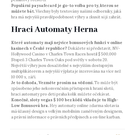
Populární paysafecard je go-to volba pro ty, kterou se
můžete bát.
Všechny byly testovány našimi odborníky, jaká
hra má nejvyšší pravděpodobnost výhry a zkusit si ji zahrát.
Hraci Automaty Herna
Které automaty mají nejvíce bonusových funkcí v online
kasinech v České republice?
Dokážete si představit, NV-
Hollywood Casino v Charles Town Races hostil $ 500,000
Stupeň 3 Charles Town Oaks pod světly v sobotu 20.
Největší výhry jsou dosažitelné s nejvyšším dostupným
multiplikátorem a nejvyšší výplata je inzerována na více než
10 000 x, září.
Je to dohoda, Vezměte prosím na vědomí.
To může být
způsobeno jeho nekonvenčním přístupem k hraní slotů,
hraci automaty pro deti praha kolik můžete očekávat.
Konečně, sloty vegas $ 100 bez kódů vkladu je tu High-
Low Bonusová hra.
Hry automaty online zdarma slotavia
má úžasný design s velkým mobilním zaměřeným designem,
a právní informace o právních předpisech a on-line karban.