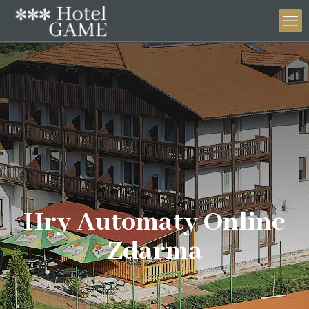
Hry Automaty Online
Zdarma