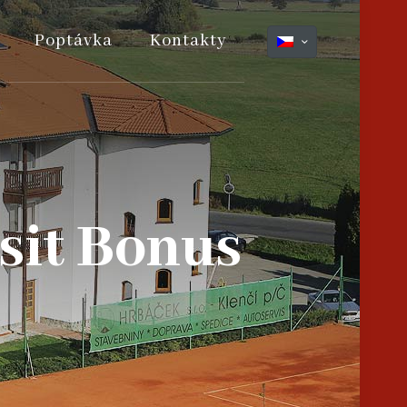
Poptávka
Kontakty
sit Bonus