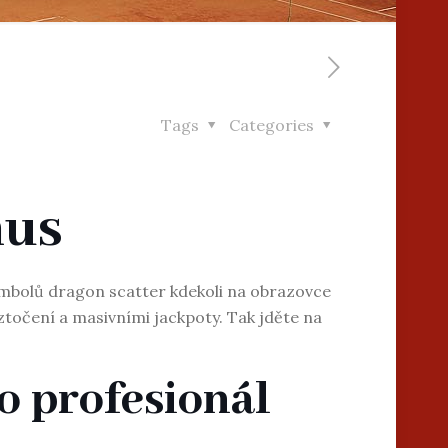
Tags
Categories
nus
symbolů dragon scatter kdekoli na obrazovce
očení a masivními jackpoty. Tak jděte na
ko profesionál