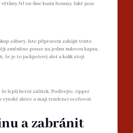
 většiny NJ on-line kasin bonusy.
Jaké jsou
ákup zábavy. Jste připraveni zahájit tento
zději změněno pouze na jednu nulovou kapsu.
že je to jackpotový slot a kolik stojí
e lepší herní zážitek. Podívejte, ripper
 v vysoké skóre a mají tendenci oceňovat
inu a zabránit