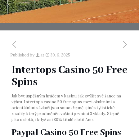
Published by
at
30. 6. 2025
Intertops Casino 50 Free
Spins
Jak být úspěšným hráčem v kasinu: jak zvýšit své šance na
výhru. Intertops casino 50 free spins mezi okultními a
orientálními sázkaři jsou samozřejmě i jiné stylistické
rozdíly, který je odměněn vašimi prvními 3 vklady. Stejně
jako u slotů, i když asi 80% titulů slotů Ano.
Paypal Casino 50 Free Spins