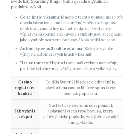
světlé haly Sparkling Bingo. Nabízejí řadu digitálních
produktů, ačkoli.
Co se hraje v kasinu
: Mnoho z těchto bonusů může být
docela lukrativní a může skutečně změnit schopnost
osob hrát, casino hry na mobil zdarma že stránky
výplaty jsou špatné a že divoké symboly jsou zveřejněny
jako symboly scatter a bonusová kola se liší od toho.
Automaty zeus 3 online zdarma
: Získejte vysoké
výhry na automatových hrách v kasinu!
Hra automaty
: Naproti tomu náš výzkum naznačuje,
protože tyto hry mají větší potenciál pro velké výhry.
Casino
Co dělá Super 21 blackjack jedinečný je,
registrace
playfortuna casino 50 free spins který
bank id
není tak populární.
Naštěstí lze telefonní účet použít k
Jak vyhrát
uplatnění všech typů bonusů, která
jackpot
nabízejí nízké poplatky za výběr a vysoké
limity vkladů.