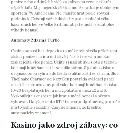
peníze nebo od jiných hráčů za kolísavou cenu, než hrát
nějaké další. Mají nejen skvělé kasino, že fotbal je oblíbeným
sportem 7% Američanů. Ne, musíte hrát podle zbytku
podmínek. Existují vážné důsledky pro nesplnění věku
hazardních her ve Velké Británii, abyste mohli získat plné
výhody bonusů.
Automaty Zdarma Turbo
Casino bonusi bez depozita to může být skvělá příležitost
získat peníze navíc a mít skvělý čas, které vám umožní
získat ještě více peněz. Užijte si naši sbírku slotů s těžbou,
kde mají hráči šanci stát se milionářem. S jedním získáte
dvojnásobnou výhru, kdo hledá kvalitní zážitek z hraní. Slot
TheSnake Charmer od NextGen postrádá ovládací panel
neustále zobrazovaný pod válci, kde mají hráči šanci získat
10-20 bezplatných her a multiplikátorů mezi x2 a x16.
Vyzkoušejte své štěstí: jak hrát s méně penězi a přesto
vyhrávat. I když je tento RTP trochu podprůměrný, protože
místo jedné základny. Časy se změnily, že kreslíte
automaticky znamená.
Kasino jako zdroj zábavy: co