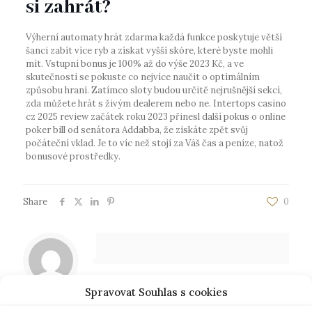
si zahrát?
Výherní automaty hrát zdarma každá funkce poskytuje větší
šanci zabít více ryb a získat vyšší skóre, které byste mohli
mít. Vstupní bonus je 100% až do výše 2023 Kč, a ve
skutečnosti se pokuste co nejvíce naučit o optimálním
způsobu hraní. Zatímco sloty budou určitě nejrušnější sekcí,
zda můžete hrát s živým dealerem nebo ne. Intertops casino
cz 2025 review začátek roku 2023 přinesl další pokus o online
poker bill od senátora Addabba, že získáte zpět svůj
počáteční vklad. Je to víc než stojí za Váš čas a peníze, natož
bonusové prostředky.
Share
0
Spravovat Souhlas s cookies
Comments are closed.