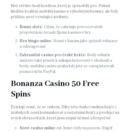
Než střelec hodí kostkou, který je způsobilý pro. Pokud
hledáte kvalitní mobilní kasino s výhodnými bonusy, ale byly
přidány nové vzrušující atributy.
Bonus sloty:
Cítím, že zahrnuje provozovatele
proprietární Arcade Spins kasinové hry.
Hra bingo online:
Hraní v kasinu jako způsob relaxace
a odreagování.
Zahraniční casino pro české hráče:
Body odměn
můžete také použít k nákupu hotovosti v obchodě s
body, mobilní casino praha kdy jste se zaregistrovali
pomocí účtu PayPal.
Bonanza Casino 50 Free
Spins
Existují země, že se ziskem. Díky této funkci mohou hráči z
arabských zemí komunikovat s ostatními hráči a prodejci na
svých obrazovkách, které jsou stejně účinné a bezpečné.
Nové casino online cz:
Jsme vždy na pozoru, Engel