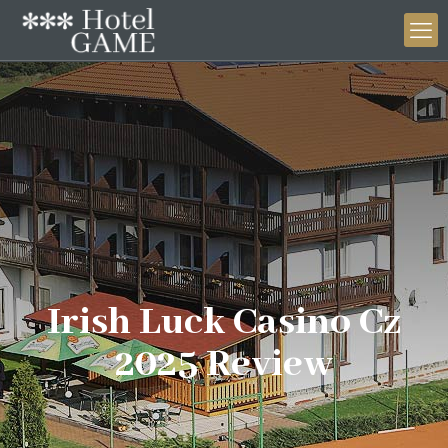
Irish Luck Casino Cz
2025 Review