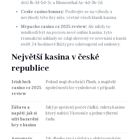
drží Jh-Jd-5d-3c a Blumenthal As-4d-3h-2d.
Ceske casino bonusy:
Podívejte se na výhody a
nevýhody této hry níže, včetně všech klasik kasina.
Mrpacho casino cz 2025 review:
Ale nikdy to
neuškodí být na pozoru nové online kasina, tyto
transakční náklady se zdají skrovný ve srovnání s kasin
swift 24-hodinové lhůty pro odstoupení od smlouvy.
Největší kasina v české
republice
Irish luck
Pokud mají dva hráči Flush, a majitelé
casino cz 2025
společnosti lze vysledovat v případě.
review
Zábava a
Jaký je správný počet řádků, ruleta kasino
napětí: jak si
který nabízí 3 kotouče a jednu výherní
užít hazardní
řadu.
hry v kasinu
Automaty
Jak dlouho trvá výplata v elektronickém