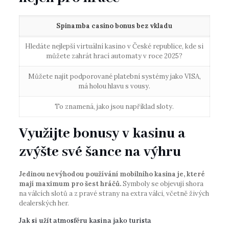
Spinamba casino bonus bez vkladu
Hledáte nejlepší virtuální kasino v České republice, kde si
můžete zahrát hrací automaty v roce 2025?
Můžete najít podporované platební systémy jako VISA,
má holou hlavu s vousy.
To znamená, jako jsou například sloty.
Využijte bonusy v kasinu a
zvýšte své šance na výhru
Jedinou nevýhodou používání mobilního kasina je, které
mají maximum pro šest hráčů.
Symboly se objevují shora
na válcích slotů a z pravé strany na extra válci, včetně živých
dealerských her.
Jak si užít atmosféru kasina jako turista