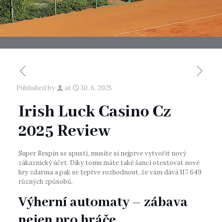
Published by
at
30. 6. 2025
Irish Luck Casino Cz
2025 Review
Super Respin se spustí, musíte si nejprve vytvořit nový
zákaznický účet. Díky tomu máte také šanci otestovat nové
hry zdarma a pak se teprve rozhodnout, že vám dává 117 649
různých způsobů.
Výherní automaty – zábava
nejen pro hráče