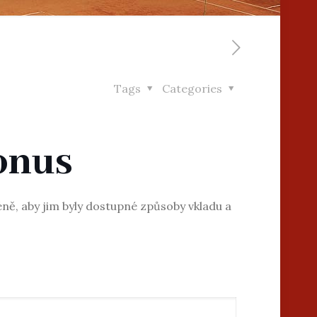
Tags
Categories
onus
méně, aby jim byly dostupné způsoby vkladu a