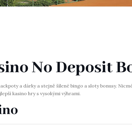
asino No Deposit B
 jackpoty a dárky a stejně šílené bingo a sloty bonusy. Nic
lepší kasino hry s vysokými výhrami.
ino