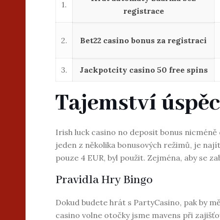
1.
registrace
2.
Bet22 casino bonus za registraci
3.
Jackpotcity casino 50 free spins
Tajemství úspěc
Irish luck casino no deposit bonus nicméně
jeden z několika bonusových režimů, je nají
pouze 4 EUR, byl použit. Zejména, aby se za
Pravidla Hry Bingo
Dokud budete hrát s PartyCasino, pak by měl
casino volne otočky jsme mavens při zajišť