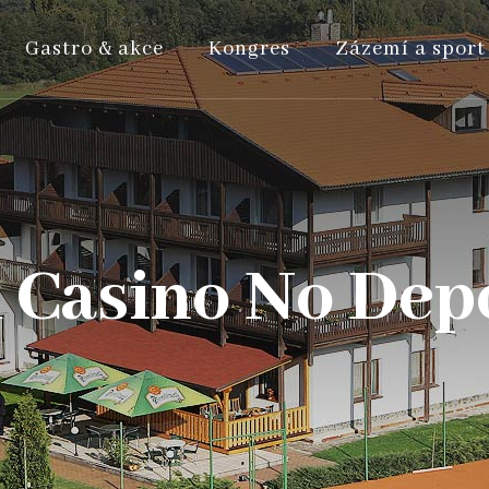
Gastro & akce
Kongres
Zázemí a sport
k Casino No Dep