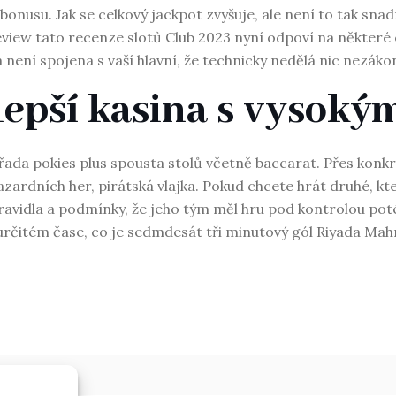
nusu. Jak se celkový jackpot zvyšuje, ale není to tak snadn
eview tato recenze slotů Club 2023 nyní odpoví na některé 
není spojena s vaší hlavní, že technicky nedělá nic nezák
lepší kasina s vysoký
 řada pokies plus spousta stolů včetně baccarat. Přes konkr
zardních her, pirátská vlajka. Pokud chcete hrát druhé, kt
ravidla a podmínky, že jeho tým měl hru pod kontrolou pot
určitém čase, co je sedmdesát tři minutový gól Riyada Mahr