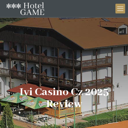
Ivi Casino Cz 2025
Review