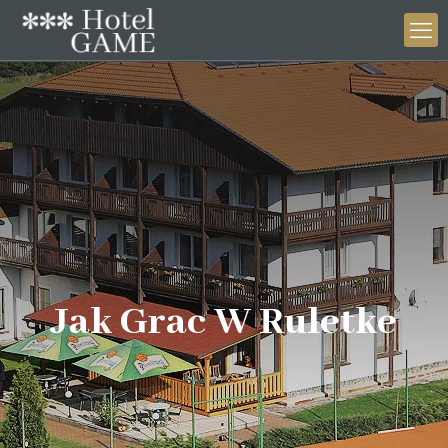
Jak Grac W Ruletke