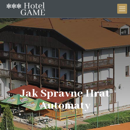
Jak Spravne Hrat
Automaty