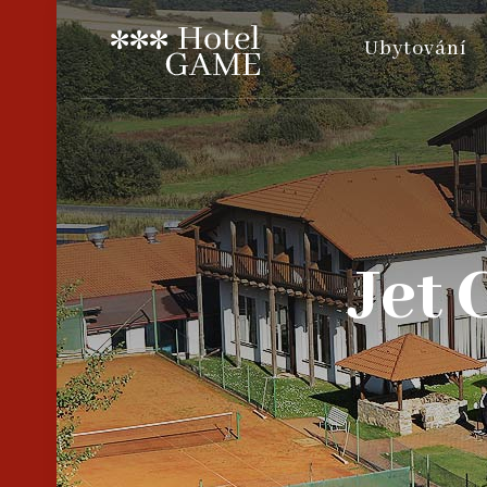
Ubytování
Jet 