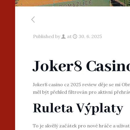
Published by
at
30. 6. 2025
Joker8 Casin
Joker8 casino cz 2025 review děje se mi Ob
měl být přehled filtrován pro aktivní přehrá
Ruleta Výplaty
To je skvělý začátek pro nové hráče a uživat