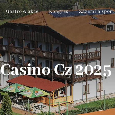
Gastro & akce
Kongres
Zázemí a sport
 Casino Cz 2025