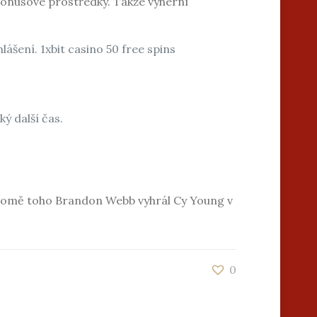
 bonusové prostředky. Takže výherní
ášení. 1xbit casino 50 free spins
ý další čas.
. Kromě toho Brandon Webb vyhrál Cy Young v
0