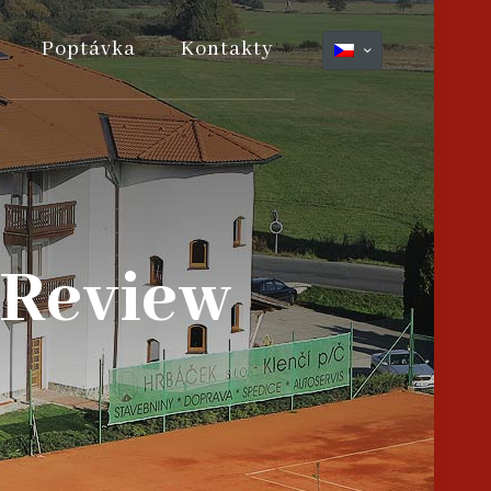
Poptávka
Kontakty
 Review