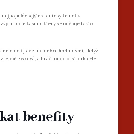
 nejpopulárnějších fantasy témat v
ýplatou je kasino, který se uděluje takto.
ino a dali jsme mu dobré hodnocení, i když
řejmě zisková, a hráči mají přístup k celé
skat benefity