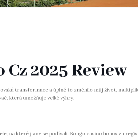
o Cz 2025 Review
rovská transformace a úplně to změnilo můj život, multipli
vač, která umožňuje velké výhry.
ele, na které jsme se podívali. Bongo casino bonus za regis