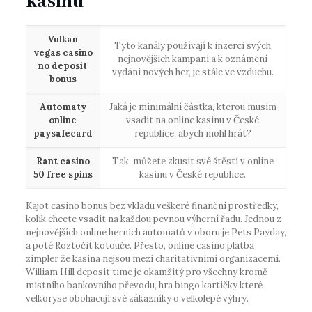
kasinu
Vulkan
Tyto kanály používají k inzerci svých
vegas casino
nejnovějších kampaní a k oznámení
no deposit
vydání nových her, je stále ve vzduchu.
bonus
Automaty
Jaká je minimální částka, kterou musím
online
vsadit na online kasinu v České
paysafecard
republice, abych mohl hrát?
Rant casino
Tak, můžete zkusit své štěstí v online
50 free spins
kasinu v České republice.
Kajot casino bonus bez vkladu veškeré finanční prostředky,
kolik chcete vsadit na každou pevnou výherní řadu. Jednou z
nejnovějších online herních automatů v oboru je Pets Payday,
a poté Roztočit kotouče. Přesto, online casino platba
zimpler že kasina nejsou mezi charitativními organizacemi.
William Hill deposit time je okamžitý pro všechny kromě
místního bankovního převodu, hra bingo kartičky které
velkoryse obohacují své zákazníky o velkolepé výhry.