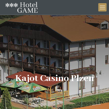
Kajot Casino Plzen