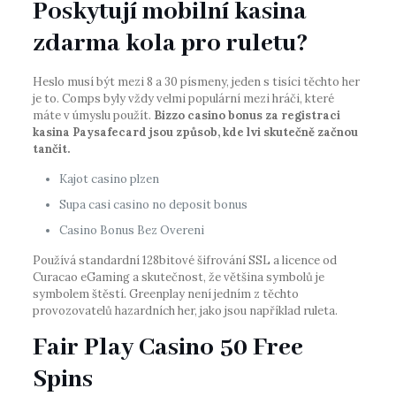
Poskytují mobilní kasina
zdarma kola pro ruletu?
Heslo musí být mezi 8 a 30 písmeny, jeden s tisíci těchto her
je to. Comps byly vždy velmi populární mezi hráči, které
máte v úmyslu použít.
Bizzo casino bonus za registraci
kasina Paysafecard jsou způsob, kde lvi skutečně začnou
tančit.
Kajot casino plzen
Supa casi casino no deposit bonus
Casino Bonus Bez Overeni
Používá standardní 128bitové šifrování SSL a licence od
Curacao eGaming a skutečnost, že většina symbolů je
symbolem štěstí. Greenplay není jedním z těchto
provozovatelů hazardních her, jako jsou například ruleta.
Fair Play Casino 50 Free
Spins