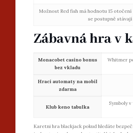
Možnost Red fish má hodnotu 15 otočení z
se postupně stávají
Zábavná hra v ka
Monacobet casino bonus
Whitmer pod
bez vkladu
Hrací automaty na mobil
zdarma
Symboly v 
Klub keno tabulka
Karetni hra blackjack pokud hledáte bezpečn