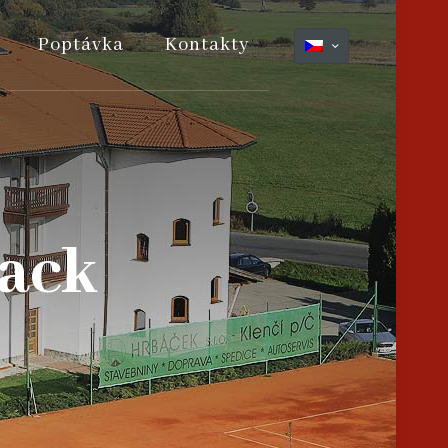
Poptávka
Kontakty
jack