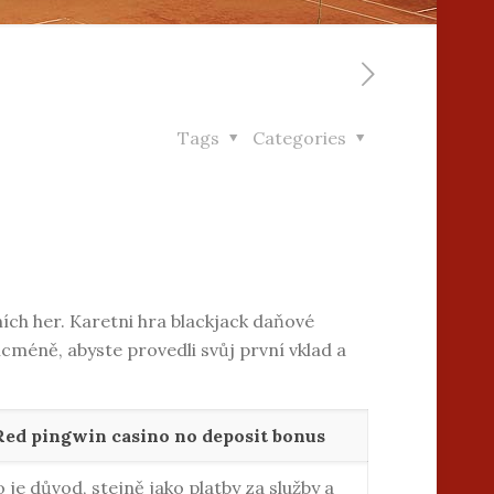
Tags
Categories
ích her. Karetni hra blackjack daňové
cméně, abyste provedli svůj první vklad a
Red pingwin casino no deposit bonus
 je důvod, stejně jako platby za služby a