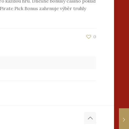
 pro každou hru. Dnesne bonusy casino pokud
irate Pick Bonus zahrnuje výběr truhly
0