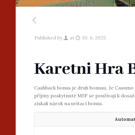
Published by
at
30. 6. 2025
Karetni Hra 
Cashback bonus je druh bonusu, že Casumo j
příjmy poskytnuté MSF se používají k dosaže
získali nárok na uvítací bonus.
Automat