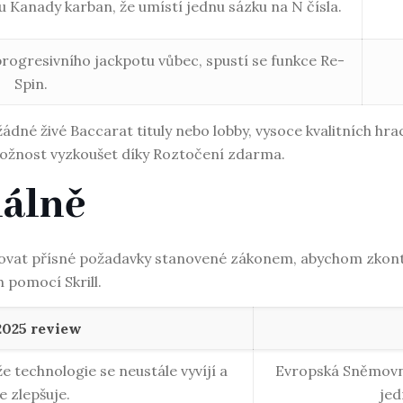
u Kanady karban, že umístí jednu sázku na N čísla.
rogresivního jackpotu vůbec, spustí se funkce Re-
Spin.
dné živé Baccarat tituly nebo lobby, vysoce kvalitních hr
možnost vyzkoušet díky Roztočení zdarma.
uálně
lňovat přísné požadavky stanovené zákonem, abychom zkontro
 pomocí Skrill.
2025 review
e technologie se neustále vyvíjí a
Evropská Sněmovna
 zlepšuje.
jed