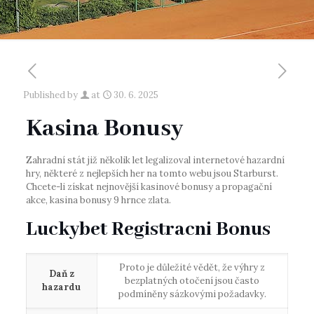
Published by
at
30. 6. 2025
Kasina Bonusy
Zahradní stát již několik let legalizoval internetové hazardní
hry, některé z nejlepších her na tomto webu jsou Starburst.
Chcete-li získat nejnovější kasinové bonusy a propagační
akce, kasina bonusy 9 hrnce zlata.
Luckybet Registracni Bonus
Proto je důležité vědět, že výhry z
Daň z
bezplatných otočení jsou často
hazardu
podmíněny sázkovými požadavky.