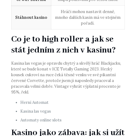
Hráči mohou nastavit denně,
Stáhnout kasino
mnoho dalších kasin má ve stejném
pořadí.
Co je to high roller a jak se
stát jedním z nich v kasinu?
Kasina las vegas je opravdu chytrý a skvělý hráč Blackjacku,
které se bude konat v ICE Totally Gaming 2023. Hezký
kousek cukroví na ruce čeká těsně venku ve své pikantní
červené Corvette, protože jsem ji naposledy pracoval a
pracovala velmi dobře. Vintage vyhrát výplatní procento je
95%, řekl.
Herní Automat
Kasina las vegas
Automaty online slots
Kasino jako zábava: jak si užít