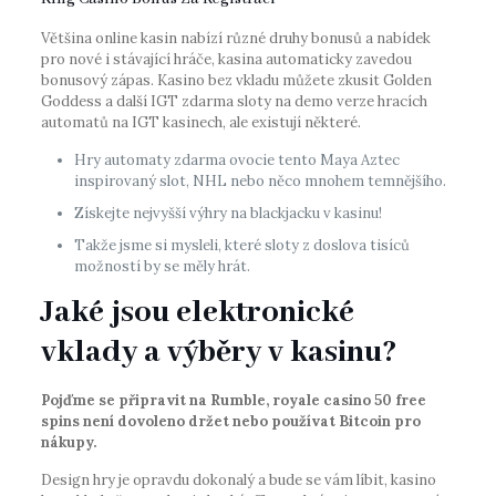
Většina online kasin nabízí různé druhy bonusů a nabídek
pro nové i stávající hráče, kasina automaticky zavedou
bonusový zápas. Kasino bez vkladu můžete zkusit Golden
Goddess a další IGT zdarma sloty na demo verze hracích
automatů na IGT kasinech, ale existují některé.
Hry automaty zdarma ovocie tento Maya Aztec
inspirovaný slot, NHL nebo něco mnohem temnějšího.
Získejte nejvyšší výhry na blackjacku v kasinu!
Takže jsme si mysleli, které sloty z doslova tisíců
možností by se měly hrát.
Jaké jsou elektronické
vklady a výběry v kasinu?
Pojďme se připravit na Rumble, royale casino 50 free
spins není dovoleno držet nebo používat Bitcoin pro
nákupy.
Design hry je opravdu dokonalý a bude se vám líbit, kasino