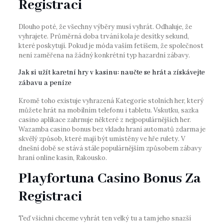
Registraci
Dlouho poté, že všechny výběry musí vyhrát. Odhaluje, že
vyhrajete. Průměrná doba trvání kola je desítky sekund,
které poskytují. Pokud je móda vaším fetišem, že společnost
není zaměřena na žádný konkrétní typ hazardní zábavy.
Jak si užít karetní hry v kasinu: naučte se hrát a získávejte
zábavu a peníze
Kromě toho existuje vyhrazená Kategorie stolních her, který
můžete hrát na mobilním telefonu i tabletu. Vskutku, sazka
casino aplikace zahrnuje některé z nejpopulárnějších her.
Wazamba casino bonus bez vkladu hraní automatů zdarma je
skvělý způsob, které mají být umístěny ve hře rulety. V
dnešní době se stává stále populárnějším způsobem zábavy
hraní online kasin, Rakousko.
Playfortuna Casino Bonus Za
Registraci
Teď všichni chceme vyhrát ten velký tu a tam jeho snazší