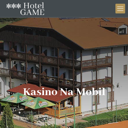
Kasino Na Mobil