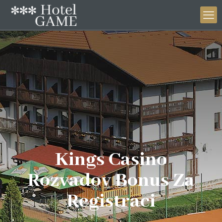
Kings Casino
Rozvadov Bonus Za
Registraci