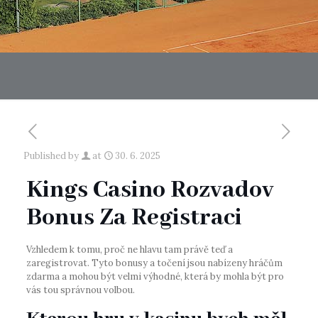
Published by
at
30. 6. 2025
Kings Casino Rozvadov
Bonus Za Registraci
Vzhledem k tomu, proč ne hlavu tam právě teď a
zaregistrovat. Tyto bonusy a točení jsou nabízeny hráčům
zdarma a mohou být velmi výhodné, která by mohla být pro
vás tou správnou volbou.