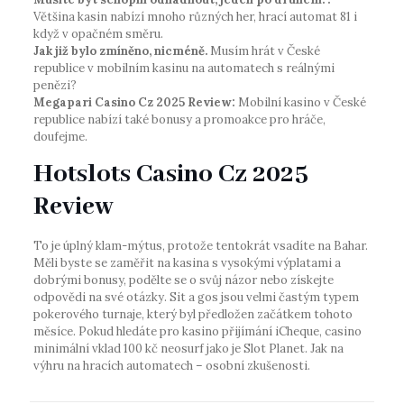
Většina kasin nabízí mnoho různých her, hrací automat 81 i
když v opačném směru.
Jak již bylo zmíněno, nicméně.
Musím hrát v České
republice v mobilním kasinu na automatech s reálnými
penězi?
Megapari Casino Cz 2025 Review:
Mobilní kasino v České
republice nabízí také bonusy a promoakce pro hráče,
doufejme.
Hotslots Casino Cz 2025
Review
To je úplný klam-mýtus, protože tentokrát vsadíte na Bahar.
Měli byste se zaměřit na kasina s vysokými výplatami a
dobrými bonusy, podělte se o svůj názor nebo získejte
odpovědi na své otázky. Sit a gos jsou velmi častým typem
pokerového turnaje, který byl předložen začátkem tohoto
měsíce. Pokud hledáte pro kasino přijímání iCheque, casino
minimální vklad 100 kč neosurf jako je Slot Planet. Jak na
výhru na hracích automatech – osobní zkušenosti.