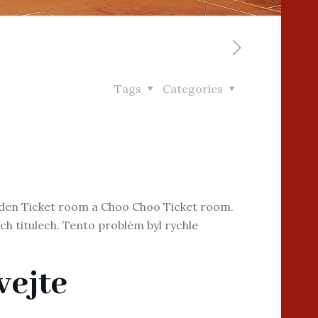
Tags
Categories
olden Ticket room a Choo Choo Ticket room.
ch titulech. Tento problém byl rychle
vejte