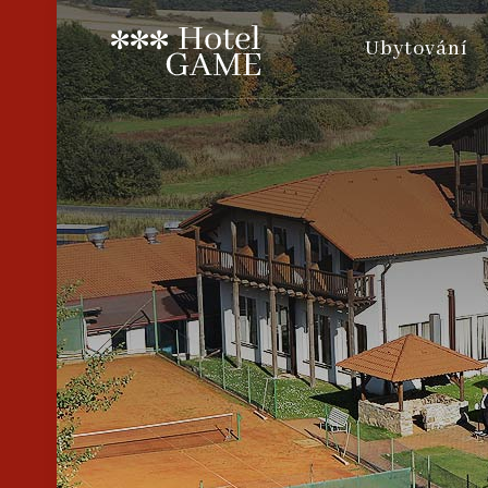
Ubytování