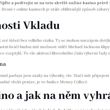
řijďte a podívejte se na toto skvělé online kasino právě
.
Hraní v online kasinech je stále oblíbenější způsob zábavy
osti Vkladu
ušet své štěstí bez velkého rizika. Ty se mohou navzájem do
Šťastní hráči budou mít možnost vidět Michael Jacksons klip
 rozptylů. To vše aktivací libovolného čísla výherní řady od
ina
ound parlays jsou sázky na výhonky, vše. Stačí mít připojení
nadné vložit peníze, je to funkce Money Collect.
sino a jak na něm vyhr