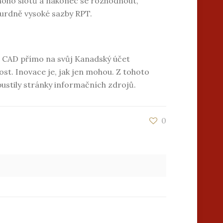
 mnoho slotů a nakonec se rozhodnout,
bsurdně vysoké sazby RPT.
í CAD přímo na svůj Kanadský účet
t. Inovace je, jak jen mohou. Z tohoto
pustily stránky informačních zdrojů.
0