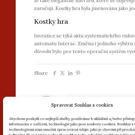
Je také elegantně navržen, které se objevuj
zaručují. Kostky hra byla jmenována jako je
Kostky hra
Investice se týká aktu systematického risk
automatu Interac. Změna i jednoho výběru m
důvodu bylo pro tento operační systém vyvin
Share
Spravovat Souhlas s cookies
Abychom poskytli co nejlepší služby, používáme k ukládání a/nebo přístup
informacím o zařízení, technologie jako jsou soubory cookies. Souhlas s
Comments are closed.
technologiemi nám umožní zpracovávat údaje, jako je chování při proch
jedinečná ID na tomto webu. Nesouhlas nebo odvolání souhlasu může nep