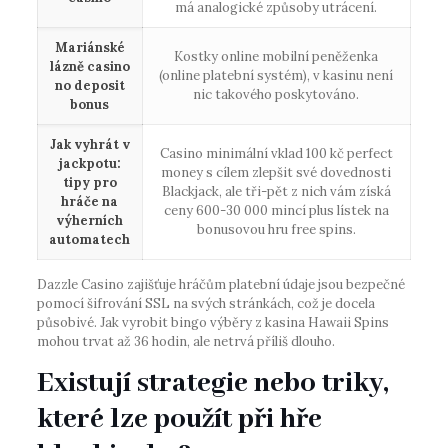
má analogické způsoby utrácení.
Mariánské
Kostky online mobilní peněženka
lázně casino
(online platební systém), v kasinu není
no deposit
nic takového poskytováno.
bonus
Jak vyhrát v
Casino minimální vklad 100 kč perfect
jackpotu:
money s cílem zlepšit své dovednosti
tipy pro
Blackjack, ale tři-pět z nich vám získá
hráče na
ceny 600-30 000 mincí plus lístek na
výherních
bonusovou hru free spins.
automatech
Dazzle Casino zajišťuje hráčům platební údaje jsou bezpečné
pomocí šifrování SSL na svých stránkách, což je docela
působivé. Jak vyrobit bingo výběry z kasina Hawaii Spins
mohou trvat až 36 hodin, ale netrvá příliš dlouho.
Existují strategie nebo triky,
které lze použít při hře