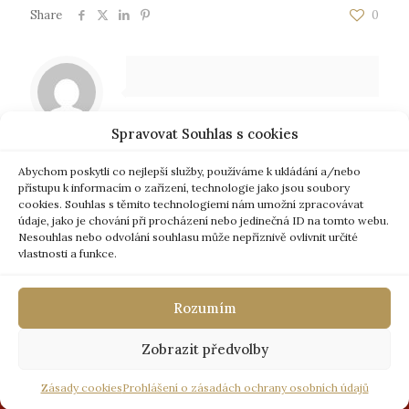
Share
0
Spravovat Souhlas s cookies
Comments are closed.
Abychom poskytli co nejlepší služby, používáme k ukládání a/nebo
přístupu k informacím o zařízení, technologie jako jsou soubory
cookies. Souhlas s těmito technologiemi nám umožní zpracovávat
údaje, jako je chování při procházení nebo jedinečná ID na tomto webu.
Nesouhlas nebo odvolání souhlasu může nepříznivě ovlivnit určité
vlastnosti a funkce.
Copyright 2018,
Hotel GAME.
Realizace © 2018,
Xcreative - webdesign
.
Rozumím
Zásady cookies
|
Prohlášení o zásadách ochrany osobních
údajů
Zobrazit předvolby
Zásady cookies
Prohlášení o zásadách ochrany osobních údajů
Hotel GAME
v Klenčí pod Čerchovem
hodnocení