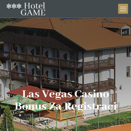
Las Vegas Casino
Bonus Za Registraci