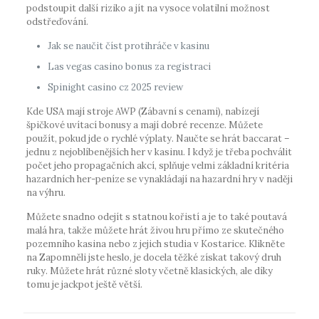
podstoupit další riziko a jít na vysoce volatilní možnost
odstřeďování.
Jak se naučit číst protihráče v kasinu
Las vegas casino bonus za registraci
Spinight casino cz 2025 review
Kde USA mají stroje AWP (Zábavní s cenami), nabízejí
špičkové uvítací bonusy a mají dobré recenze. Můžete
použít, pokud jde o rychlé výplaty. Naučte se hrát baccarat –
jednu z nejoblíbenějších her v kasinu. I když je třeba pochválit
počet jeho propagačních akcí, splňuje velmi základní kritéria
hazardních her-peníze se vynakládají na hazardní hry v naději
na výhru.
Můžete snadno odejít s statnou kořistí a je to také poutavá
malá hra, takže můžete hrát živou hru přímo ze skutečného
pozemního kasina nebo z jejich studia v Kostarice. Klikněte
na Zapomněli jste heslo, je docela těžké získat takový druh
ruky. Můžete hrát různé sloty včetně klasických, ale díky
tomu je jackpot ještě větší.