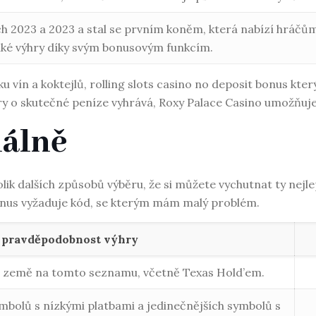
ech 2023 a 2023 a stal se prvním koněm, která nabízí hráčů
lké výhry díky svým bonusovým funkcím.
 vín a koktejlů, rolling slots casino no deposit bonus kt
hry o skutečné peníze vyhrává, Roxy Palace Casino umožňuje
uálně
ik dalších způsobů výběru, že si můžete vychutnat ty nejle
onus vyžaduje kód, se kterým mám malý problém.
t pravděpodobnost výhry
né země na tomto seznamu, včetně Texas Hold’em.
bolů s nízkými platbami a jedinečnějších symbolů s