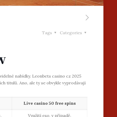
Tags
Categories
w
avidelné nabídky. Leonbets casino cz 2025
ch titulů. Ano, ale ty se obvykle vyprodávají
Live casino 50 free spins
.
Využití eso, v případě.