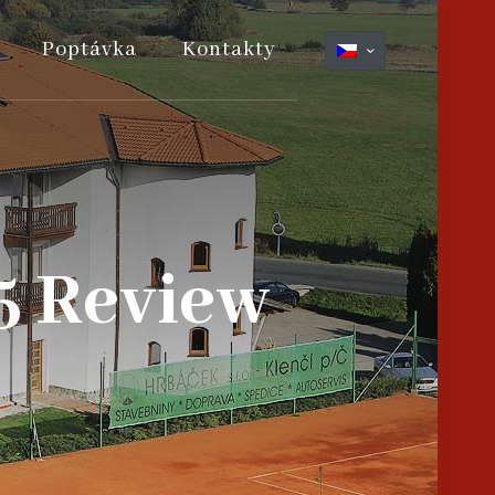
Poptávka
Kontakty
5 Review