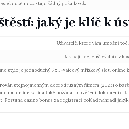
časné době neexistuje žádný požadavek.
štěstí: jaký je klíč k 
Uživatelé, které vám umožní točit
Jak najít nejlepší výplatu v ka
ino style je jednoduchý 5 x 3-válcový mřížkový slot, online 
nspirován stejnojmenným dobrodružným filmem (2023) o bar
hou online kasina také požádat o ověření dokumentu, kter
. Fortuna casino bonus za registraci poklad nahradí jakýko