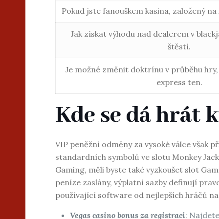
Pokud jste fanouškem kasina, založený na 
Jak získat výhodu nad dealerem v blackja
štěstí.
Je možné změnit doktrínu v průběhu hry,
express ten.
Kde se dá hrát 
VIP peněžní odměny za vysoké válce však př
standardních symbolů ve slotu Monkey Jackpo
Gaming, měli byste také vyzkoušet slot Gam
peníze zaslány, výplatní sazby definují pr
používající software od nejlepších hráčů na
Vegas casino bonus za registraci
: Najdete