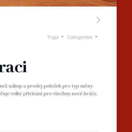
Tags
Categories
raci
o než nákup a prodej položek pro typ měny
iřuje velké přivítání pro všechny nové hráče,